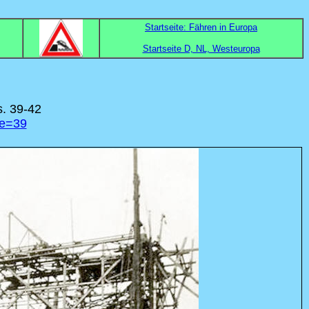
Startseite: Fähren in Europa
Startseite D, NL, Westeuropa
s. 39-42
ge=39