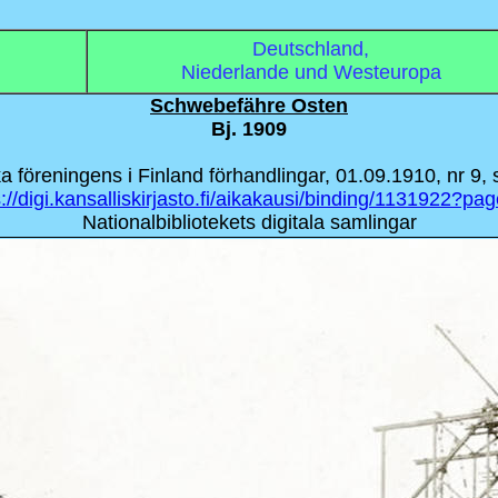
Deutschland,
Niederlande und Westeuropa
Schwebefähre Osten
Bj. 1909
a föreningens i Finland förhandlingar, 01.09.1910, nr 9, 
s://digi.kansalliskirjasto.fi/aikakausi/binding/1131922?pa
Nationalbibliotekets digitala samlingar