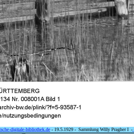
sche-digitale-bibliothek.de
- 19.5.1929 - Sammlung Willy Pragher I -