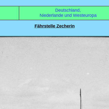
Deutschland,
Niederlande und Westeuropa
Fährstelle Zecherin