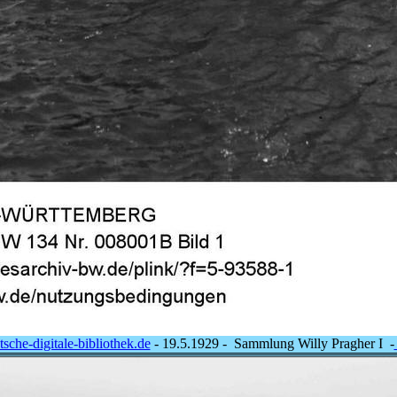
sche-digitale-bibliothek.de
- 19.5.1929 - Sammlung Willy Pragher I -