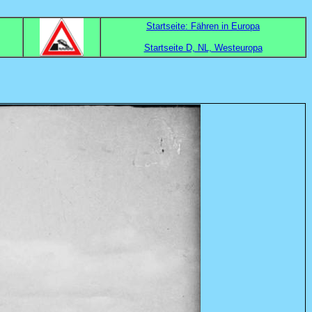
Startseite: Fähren in Europa
Startseite D, NL, Westeuropa