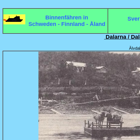
Binnenfähren in
Sver
Schweden - Finnland - Åland
Dalarna / Da
Älvda