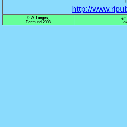
http://www.ripu
© W. Langes,
emai
Dortmund 2003
An