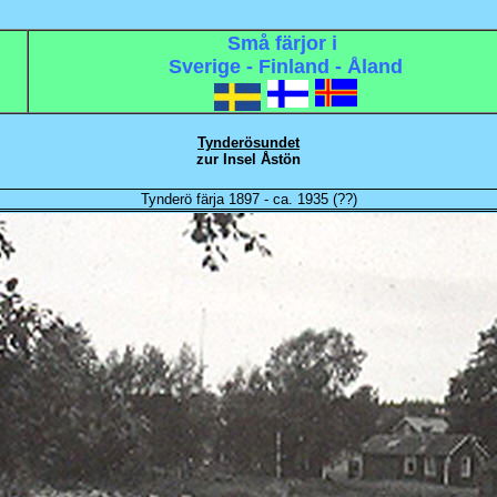
Små färjor i
Sverige - Finland - Åland
--
--
Tynderösundet
zur Insel Åstön
Tynderö färja 1897 - ca. 1935 (??)