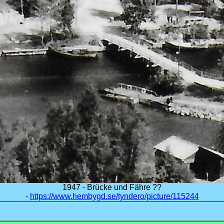
1947 - Brücke und Fähre ??
-
https://www.hembygd.se/tyndero/picture/115244