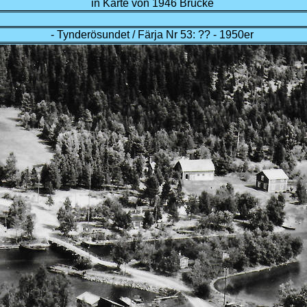
in Karte von 1946 Brücke
- Tynderösundet / Färja Nr 53: ?? - 1950er