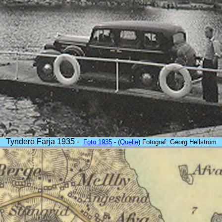
Tynderö Färja 1935 -
Foto 1935
- (
Quelle
) Fotograf: Georg Hellström