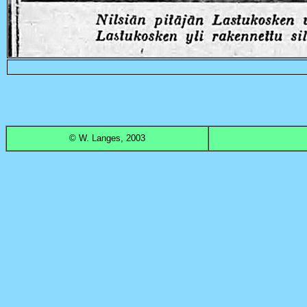
© W. Langes,
2003