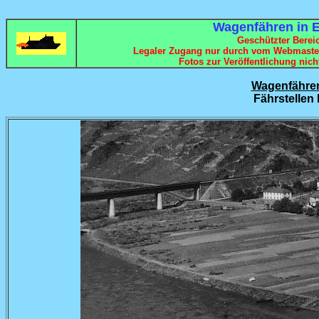
Wagenfähren in 
Geschützter Bereic
Legaler Zugang nur durch vom Webmaster
Fotos zur Veröffentlichung nich
Wagenfähren
Fährstellen 