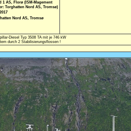
d 1 AS, Florø (ISM-Magement
er: Torghatten Nord AS, Tromsø)
.2017
hatten Nord AS, Tromsø
illar-Diesel Typ 3508 TA mit je 746 kW
tem durch 2 Stabilisierungsflossen !