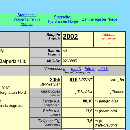
Startseite:
Startseite:
Wagenfähren in
Zentralregister Norge
Fjordfähren Norge
Europa
Baujahr
2002
Abbruch
Byggeår
kondemnert
-
 N
Bau-nr.
50
Bygge nr
aipeda / Lit.
IMO-Nr.
9260885
Vermessung: -
Info-D
-
Info-E
-
Info-E
-
Hoveddimensjoner
2055
616
NRZ/NT
alt:
brt
BRZ/GT/BT
.2018)
Tragfähigkeit
Tdw /dwt
Tonnen
Torghatten Nord
Tonnasje
t
Länge ü.a.
88,16
m (length o/a)
irvik/Sogn zur
Lengde o.a.
Breite ü.a.
13,6
m (beam o/a)
Bredde
Tiefgang (Tg)
3,6
m (d -
Dypgående
draft/draught)