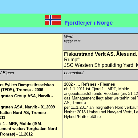
Fjordferjer i Norge
Werft
Bygge verft
Fiskarstrand Verft AS, Ålesund,
Rumpf:
JSC Western Shipbuilding Yard, Kl
/ Eigner
Lebenslauf
2002 - ... Refsnes - Flesnes
s Fylkes Dampskibsselskap
ab 1.1.2011 ist Fjord 1 - MRF, Molde
(TFDS), Tromsø - 2006
angebotsausführende Reederei (bis 31.12
igruten Group ASA, Narvik -
das Management liegt aber weiterhin bei 
AS, Tromsø
igruten ASA, Narvik - 01.2009
per 11.1.2017 an Torghatten Nord verkauf
Herbst 2018 Umbau bei Havyard Verft, Le
hatten Nord AS, Tromsø -
Hybrid-/Batteriefähre
011
d 1 - MRF, Molde (ISM-
ment weiter: Torghatten Nord
Tromsø) - 11.2012