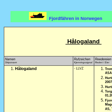
Fjordfähren in Norwegen
Hålogaland
Namen
Rufzeichen
Reedereien 
Skipsnavn
Kjenningssignal
Rederi / Eier
Hålogaland
- LLVZ
Trom
ASA 
Hurt
2007
Hurt
Torg
01.2
Fjor
Mage
AS, 