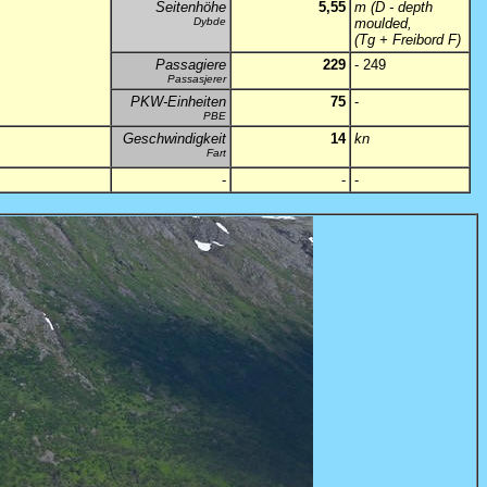
Seitenhöhe
5,55
m (D - depth
Dybde
moulded,
(Tg + Freibord F)
Passagiere
229
- 249
Passasjerer
PKW-Einheiten
75
-
PBE
Geschwindigkeit
14
kn
Fart
-
-
-