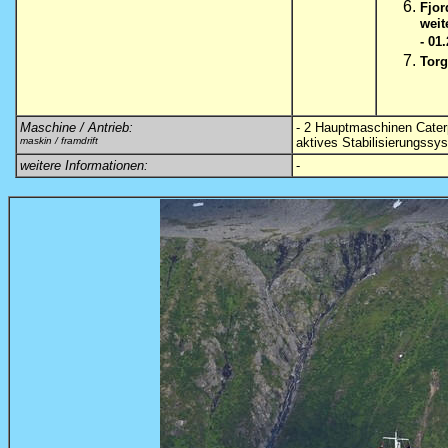
Fjor
weit
- 01
Torg
Maschine / Antrieb:
- 2 Hauptmaschinen Caterp
maskin / framdrift
aktives Stabilisierungssys
weitere Informationen:
-