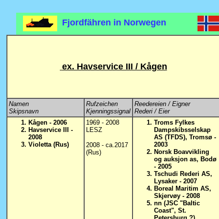
Fjordfähren in Norwegen
ex. Havservice III / Kågen
Namen
Rufzeichen
Reedereien / Eigner
Skipsnavn
Kjenningssignal
Rederi / Eier
Kågen - 2006
1969 - 2008
Troms Fylkes
Havservice III -
LESZ
Dampskibsselskap
2008
AS (TFDS), Tromsø -
Violetta (Rus)
2003
2008 - ca.2017
Norsk Boavvikling
(Rus)
og auksjon as, Bodø
- 2005
Tschudi Rederi AS,
Lysaker - 2007
Boreal Maritim AS,
Skjervøy - 2008
nn (JSC "Baltic
Coast", St.
Petersburg ?)