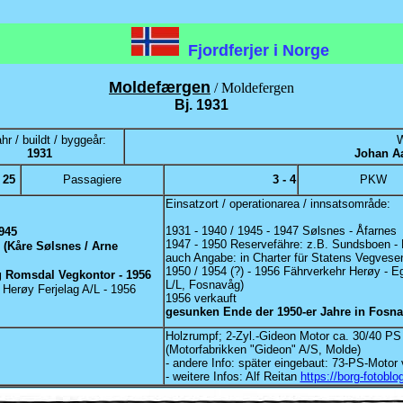
Fjordferjer i Norge
Moldefærgen
/ Moldefergen
Bj. 1931
hr / buildt / byggeår:
W
1931
Johan A
25
Passagiere
3 - 4
PKW
Einsatzort / operationarea / innsatsområde:
1931 - 1940 / 1945 - 1947 Sølsnes - Åfarnes
945
1947 - 1950 Reservefähre: z.B. Sundsboen - 
(Kåre Sølsnes / Arne
auch Angabe: in Charter für Statens Vegvese
1950 / 1954 (?) - 1956 Fährverkehr Herøy - E
g Romsdal Vegkontor - 1956
L/L, Fosnavåg)
r Herøy Ferjelag A/L - 1956
1956 verkauft
gesunken Ende der 1950-er Jahre in Fosn
Holzrumpf; 2-Zyl.-Gideon Motor ca. 30/40 PS
(Motorfabrikken "Gideon" A/S, Molde)
- andere Info: später eingebaut: 73-PS-Motor
- weitere Infos: Alf Reitan
https://borg-fotoblo