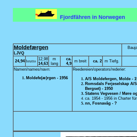
Fjordfähren in Norwegen
Moldefærgen
Bauja
LJVQ
12,98
m
ca.
24,94
brutto
m breit
ca. 2
m Tiefg.
14,63
lang
4,9
Namen/names/navn:
Reedereien/operators/rederier:
Moldefe(æ)rgen - 1956
A/S Moldefergen, Molde - 1
Romsdals Ferjeselskap A/S 
Bergset) - 1950
Statens Vegvesen / Møre o
ca. 1954 - 1956 in Charter fü
nn, Fosnavåg - ?