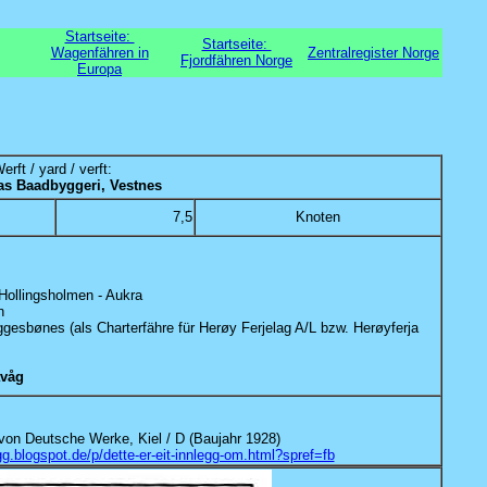
Startseite:
Startseite:
Wagenfähren in
Zentralregister Norge
Fjordfähren Norge
Europa
erft / yard / verft:
as Baadbyggeri, Vestnes
7,5
Knoten
Hollingsholmen - Aukra
n
ggesbønes (als Charterfähre für Herøy Ferjelag A/L bzw. Herøyferja
avåg
 von Deutsche Werke, Kiel / D (Baujahr 1928)
gg.blogspot.de/p/dette-er-eit-innlegg-om.html?spref=fb