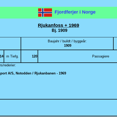
Fjordferjer i Norge
Rjukanfoss + 1969
Bj. 1909
Baujahr / buildt / byggeår:
1909
,14
m Tiefg.
120
Passagiere
s/rederier:
port A/S, Notodden / Rjukanbanen - 1969