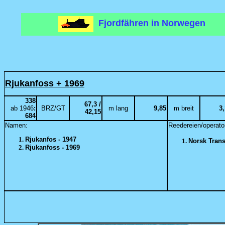
Fjordfähren in Norwegen
Rjukanfoss + 1969
338
67,3 /
ab 1946
:
BRZ/GT
m lang
9,85
m breit
3
42,15
684
Namen:
Reedereien/operator
Rjukanfos - 1947
Norsk Trans
Rjukanfoss - 1969