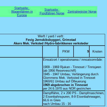
Startseite:
Startseite:
Wagenfähren in
Zentralregister Norge
Fjordfähren Norge
Europa
Werft / yard / verft:
Fevig Jernskibsbyggeri, Grimstad
Akers Mek. Verksted /Hydro-fabrikkenes verksteder
PKW
9
Knoten
Einsatzort / operationarea / innsatsområde:
1909 - 1969 Rjukan - Tinnoset / Tinnsjøen
(ab 1956 Reserveschiff)
1945 - 1947 Umbau, Verlängerung durch
Glommens Mek. Verksted in Tinnoset
1960/61 Umbau auf Ölfeuerung
1969 abgebrochen in Tinnoset
per 24.6.1970 aus NOR gestrichen
Dampffähre, 2 x 200 PS - Dampfmaschinen,
2 Eisenbahnspuren, 8-9 Eisenbahnwagen,
66,6 m Gleis
nach Umbau 15 - 16