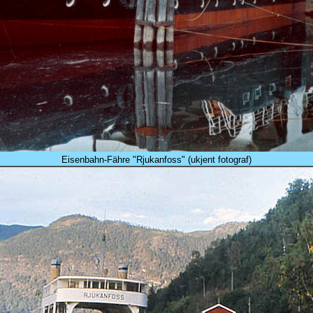
Eisenbahn-Fähre "Rjukanfoss" (ukjent fotograf)