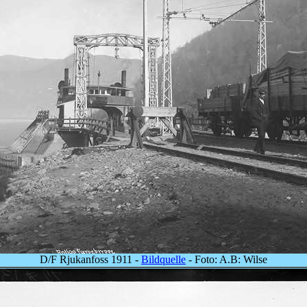
D/F Rjukanfoss 1911 -
Bildquelle
- Foto: A.B: Wilse