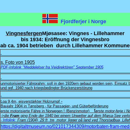
Fjordferjer i Norge
Vingnesfergen
Mjøsasee: Vingnes - Lillehammer
bis 1934: Eröffnung der Vingnesbro
ab ca. 1904 betrieben durch Lillehammer Kommune
s. Foto von 1905
PDF-Infolink "Meddelelser fra Veidirektören" September 1905
unmotorisierter Fährprahm: soll in den 1920ern gebaut worden sein, Einsatz 
und ggf. 1940 nach kriegsbedingter Brückenzerstörung
-
Loa 9,4m, eisverstärkter Holzrumpf
Baujahr 1904 in Tønsberg - für Passagier- und Güterbeförderung
f
erste motorisierte Fähre in Norwegen ! (Benzinmotor)
ørste motor-ferje i N
->die
Fram
ging Ende der 1940 bei einem Unwetter auf dem Mjøsa-See verlo
-
Infolink
;
Fram (1904), 29 ft, tre, motor, ligger på land ved Thorstadbua, Li
https://digitaltmuseum.no/021017344309/motorbaten-fram-med-