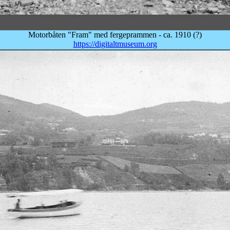
Motorbåten "Fram" med fergeprammen - ca. 1910 (?)
https://digitaltmuseum.org