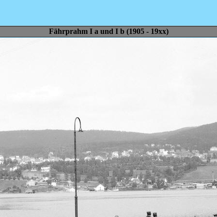
Fährprahm I a und I b (1905 - 19xx)