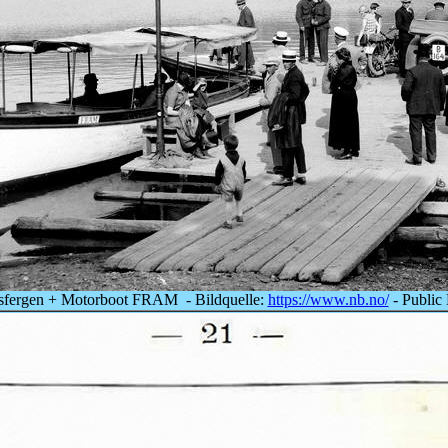
sfergen + Motorboot FRAM - Bildquelle:
https://www.nb.no/
- Public