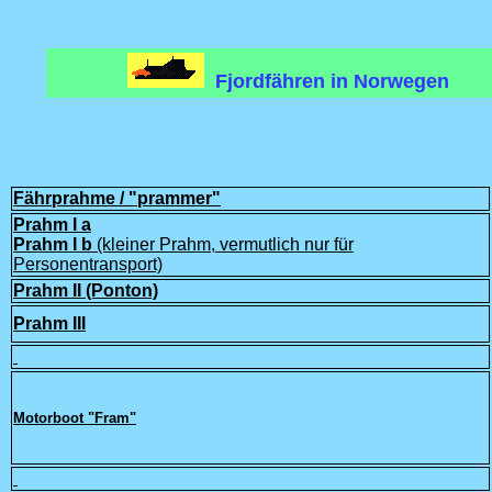
Fjordfähren in Norwegen
Fährprahme / "prammer"
Prahm I a
Prahm I b
(kleiner Prahm, vermutlich nur für
Personentransport)
Prahm II (Ponton)
Prahm III
Motorboot "Fram"