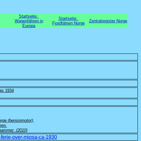
Startseite:
Startseite:
Wagenfähren in
Zentralregister Norge
Fjordfähren Norge
Europa
bis 1934
orge (bensinmotor);
ren.
llehammer (2010)
ferje-over-mjosa-ca-1930