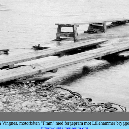
på Vingnes, motorbåten "Fram" med fergepram mot Lillehammer brygge 
https://digitaltmuseum.org